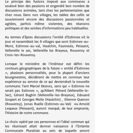
Le principe des fusions imposé aux communes a
soulevé bien des passions et engendré bon nombre de
discussions animées, tant chez les parlementaires que
chez nous. Dans nos villages, les tables des cafés se
souviennent encore des discussions passionnées et
agitées, parfois même violentes, des réunions
politiques et des soirées d’informations peu habituelles.
Au termes d’âpres discussions l’entité d’Estinnes vit le
jour et rassemblait les 9 villages que sont Estinnes-au-
Mont, Estinnes-au-val, Haulchin, Fauroeulx, Peissant,
Vellereille le sec, Vellereille les Brayeux, Rouveroy et
Croix-les-Rouveroy.
Lorsque le ministère de l’Intérieur eut défini les
contours géographiques de la future « entité d’Estinnes
», plusieurs personnalités, pour la plupart d’anciens
bourgmestres, décidèrent de mettre en commun leur
expérience au service de ce qui deviendrait la nouvelle
commune. Tant Marcel Desnos, sans qui « Estinnes ne
serait pas Estinnes », qu'Albert Piérard (Vellereille-le-
Sec), Gérard Bughin (Vellereille-les-Brayeux), Edouard
Soupart et Georges Molle (Haulchin) , Etienne Quenon
(Rouveroy), Jonas Ruelle (Estinnes-au-Val) ou Arnold
Lequeux (Peissant), auront marqué, de leur emprunte,
l'Histoire de notre commune.
Le choix opéré par ces personnes et l’idéal commun qui
les réunissait allait donner naissance à l’Entente
Communale Pluraliste au sein de laquelle seront